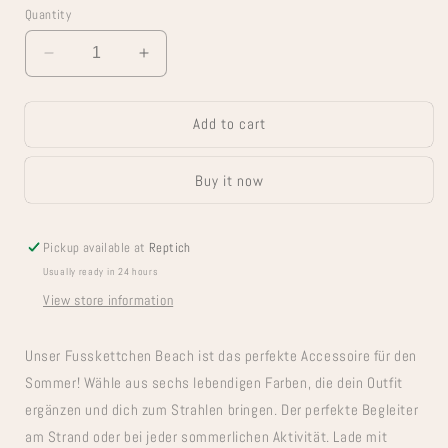
Quantity
Decrease
Increase
quantity
quantity
for
for
Add to cart
Fusskettchen
Fusskettchen
Beach
Beach
Buy it now
Pickup available at
Reptich
Usually ready in 24 hours
View store information
Unser Fusskettchen Beach ist das perfekte Accessoire für den
Sommer! Wähle aus sechs lebendigen Farben, die dein Outfit
ergänzen und dich zum Strahlen bringen. Der perfekte Begleiter
am Strand oder bei jeder sommerlichen Aktivität. Lade mit