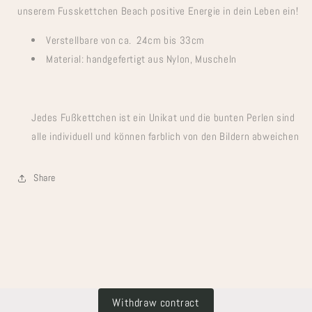
unserem Fusskettchen Beach positive Energie in dein Leben ein!
Verstellbare von ca. 24cm bis 33cm
Material: handgefertigt aus Nylon, Muscheln
Jedes Fußkettchen ist ein Unikat und die bunten Perlen sind
alle individuell und können farblich von den Bildern abweichen
Share
Withdraw contract